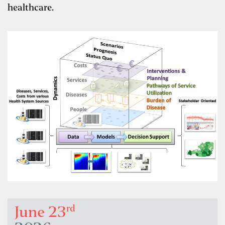
healthcare.
rd
June 23